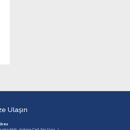
ze Ulaşın
dres
ıyaka Mah. Ankara Cad. No:2244 |