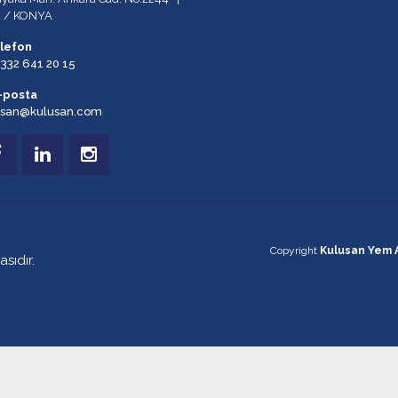
u / KONYA
lefon
 332 641 20 15
-posta
usan@kulusan.com
Copyright
Kulusan Yem 
sıdır.