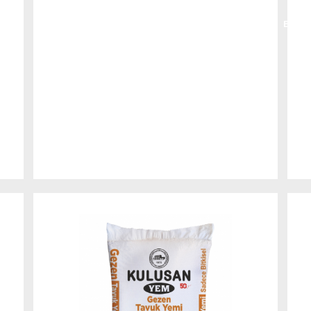
MSAL
ÜRÜNLER
İŞTİRAKLERİMİZ
DUYURULAR
GALERİ
BİLGİ