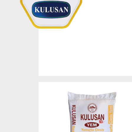
ANASAYFA
KURU
Anasayfa
Kurumsal
Ürünler
İştiraklerimiz
Duyurular