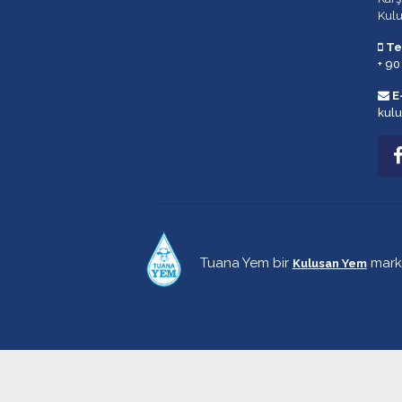
Kul
Te
+ 90
E
kul
Tuana Yem bir
marka
Kulusan Yem